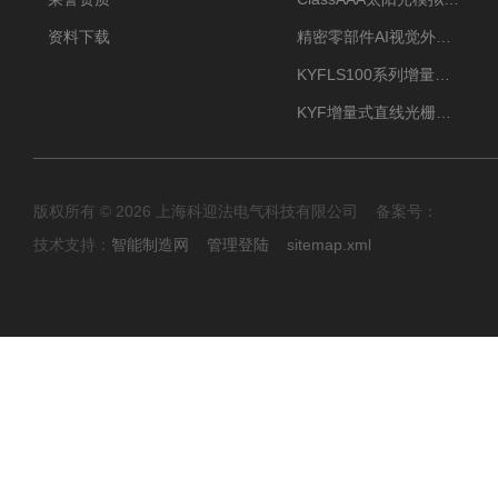
资料下载
精密零部件AI视觉外观检测
KYFLS100系列增量式直线光栅尺接插件插头12芯
KYF增量式直线光栅尺12芯航空插头
版权所有 © 2026 上海科迎法电气科技有限公司 备案号：
技术支持：
智能制造网
管理登陆
sitemap.xml