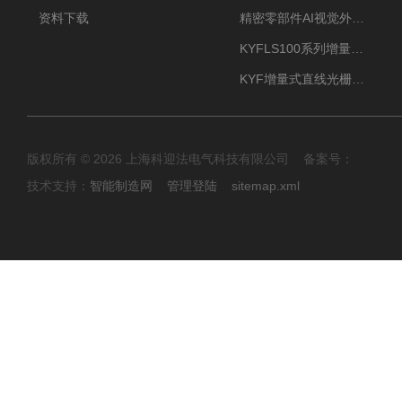
资料下载
精密零部件AI视觉外观检测
KYFLS100系列增量式直线光栅尺接插件插头12芯
KYF增量式直线光栅尺12芯航空插头
版权所有 © 2026 上海科迎法电气科技有限公司 备案号：
技术支持：
智能制造网
管理登陆
sitemap.xml