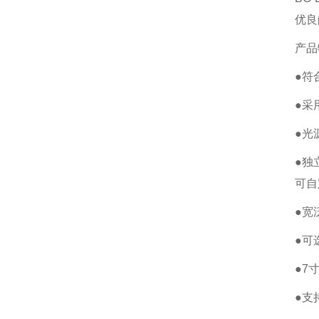
优良
产品
●符
●采
●光
●独
可自
●宽
●可
●7
●支