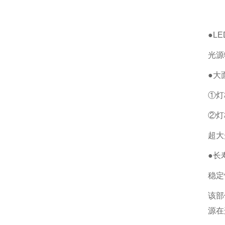
●L
光源
●大
①灯
②灯
超大
●长
稳定
该部
源在