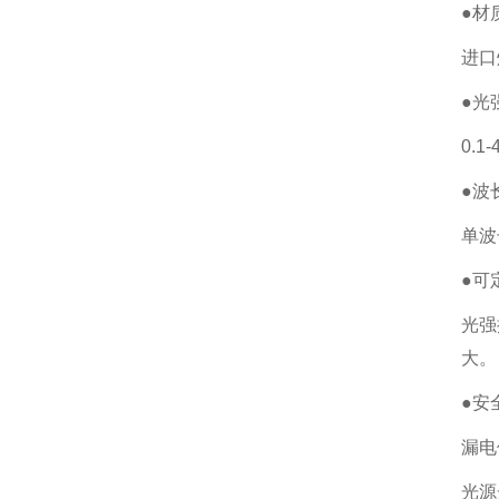
●材
进口
●光
0.
●波
单波
●可
光强
大。
●安
漏电
光源