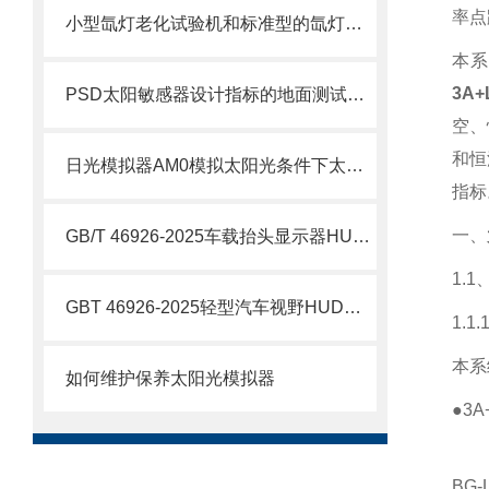
率点
小型氙灯老化试验机和标准型的氙灯老化试验机的区别在哪里？
本系
3A
PSD太阳敏感器设计指标的地面测试验证-日光辐射太阳光模拟器
空、
和恒
日光模拟器AM0模拟太阳光条件下太空光伏电池的光电性能测量
指标
一、
GB/T 46926-2025车载抬头显示器HUD日光阳光倒灌GC003
1.
GBT 46926-2025轻型汽车视野HUD阳光倒灌实验平行光源
1.
本系
如何维护保养太阳光模拟器
●3
A
BG