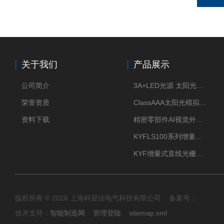
关于我们
产品展示
公司简介
3A+LED光源 太阳光模拟器
荣誉资质
ClassAAA太阳光模拟器LED光源
资料下载
精密零部件AI视觉外观检测
KYFLS100系列增量式直线光栅尺接插件插头12芯
KYF增量式直线光栅尺12芯航空插头
版权所有 © 2026 上海科迎法电气科技有限公司 备案号：
技术支持：
智能制造网
管理登陆
sitemap.xml