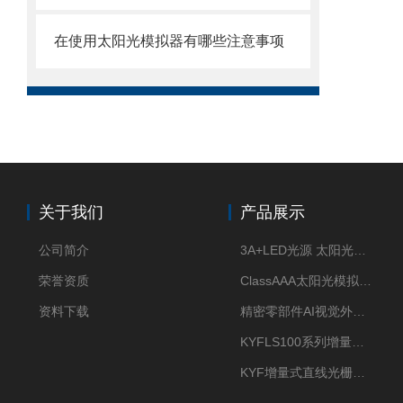
在使用太阳光模拟器有哪些注意事项
关于我们
产品展示
公司简介
3A+LED光源 太阳光模拟器
荣誉资质
ClassAAA太阳光模拟器LED光源
资料下载
精密零部件AI视觉外观检测
KYFLS100系列增量式直线光栅尺接插件插头12芯
KYF增量式直线光栅尺12芯航空插头