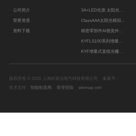
公司简介
3A+LED光源 太阳光模拟器
荣誉资质
ClassAAA太阳光模拟器LED光源
资料下载
精密零部件AI视觉外观检测
KYFLS100系列增量式直线光栅尺接插件插头12芯
KYF增量式直线光栅尺12芯航空插头
版权所有 © 2026 上海科迎法电气科技有限公司 备案号：
技术支持：
智能制造网
管理登陆
sitemap.xml