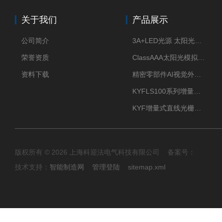
关于我们
产品展示
公司简介
3A+LED光源 太阳光模拟器
荣誉资质
ClassAAA太阳光模拟器LED光源
资料下载
精密零部件AI视觉外观检测
KYFLS100系列增量式直线光栅尺接插件插头12芯
KYF增量式直线光栅尺12芯航空插头
版权所有 © 2026 上海科迎法电气科技有限公司 备案号：
技术支持：
智能制造网
管理登陆
sitemap.xml