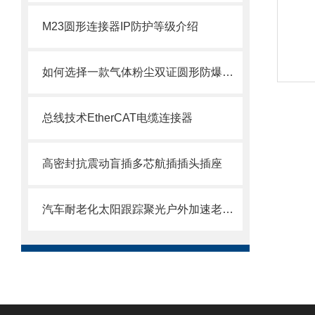
M23圆形连接器IP防护等级介绍
如何选择一款气体粉尘双证圆形防爆航空插头插座5针3孔4芯
总线技术EtherCAT电缆连接器
高密封抗震动盲插多芯航插插头插座
汽车耐老化太阳跟踪聚光户外加速老化试验模拟器