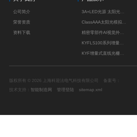
公司简介
3A+LED光源 太阳光模拟器
荣誉资质
ClassAAA太阳光模拟器LED光源
资料下载
精密零部件AI视觉外观检测
KYFLS100系列增量式直线光栅尺接插件插头12芯
KYF增量式直线光栅尺12芯航空插头
版权所有 © 2026 上海科迎法电气科技有限公司 备案号：
技术支持：
智能制造网
管理登陆
sitemap.xml