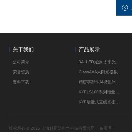
关于我们
产品展示
公司简介
3A+LED光源 太阳光模拟器
荣誉资质
ClassAAA太阳光模拟器LED光源
资料下载
精密零部件AI视觉外观检测
KYFLS100系列增量式直线光栅尺接插件插头12芯
KYF增量式直线光栅尺12芯航空插头
版权所有 © 2026 上海科迎法电气科技有限公司 备案号：