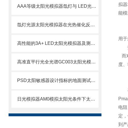
拟器
AAA等级太阳光模拟器氙灯与 LED光源对比与选型
能模
氙灯光源太阳光模拟器在光热催化反应器介绍与用途
用于
高性能的3A+ LED太阳光模拟器及测试系统
而对
高准直平行光全光谱GC003太阳光模拟器赋能光伏与材料研发全场景
度、
PSD太阳敏感器设计指标的地面测试验证-日光辐射太阳光模拟器
Pm
日光模拟器AM0模拟太阳光条件下太空光伏电池的光电性能测量
电阻
定，
到产