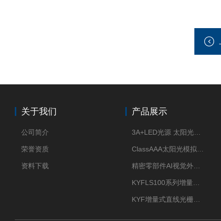
关于我们
产品展示
公司简介
3A+LED光源 太阳光模拟器
荣誉资质
ClassAAA太阳光模拟器LED光源
资料下载
精密零部件AI视觉外观检测
KYFLS100系列增量式直线光栅尺接插件插头12芯
KYF增量式直线光栅尺12芯航空插头