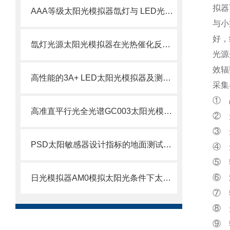
拟器
AAA等级太阳光模拟器氙灯与 LED光源对比与选型
与小
好，
氙灯光源太阳光模拟器在光热催化反应器介绍与用途
光源
效辐
高性能的3A+ LED太阳光模拟器及测试系统
采集
① 
高准直平行光全光谱GC003太阳光模拟器赋能光伏与材料研发全场景
② 
③ 
PSD太阳敏感器设计指标的地面测试验证-日光辐射太阳光模拟器
④ 
⑤ 
⑥ 波
日光模拟器AM0模拟太阳光条件下太空光伏电池的光电性能测量
⑦ 
⑧ 
⑨ 