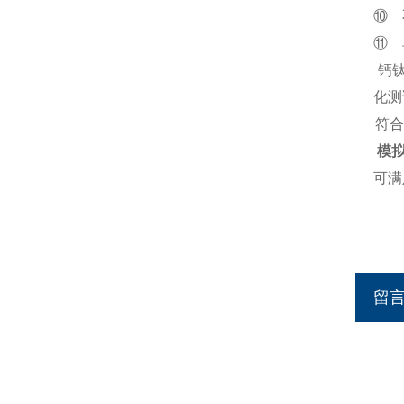
⑩ 不
⑪ 
钙
化测
符合国
模
可满
留