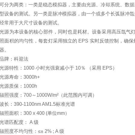
可分为两类：一类是稳态模拟器，主要由光源、冷却系统、数据
型设备的测试。另一类是脉冲模拟器，由一个或多个长弧脉冲氙
经常用于大尺寸设备的测试。
光源为本设备的核心部件，同时也是耗材。设备采用高压氙气灯或
照面积的均匀性，每套灯采用独立的 EPS 实时反馈控制，确
器。
品牌：科迎法
光源特性：1000 小时光强衰减小于 10％ （采用 EPS）
光源寿命：3000h+
光源质保：1000h
辐照强度：700～1000W/m²（此范围内可调）
长：390-1100nm AM1.5标准光谱
辐照面积：300 x 400 (单位mm）
光谱匹配度： A 级
辐照度不均匀性：≤± 2% ; A 级