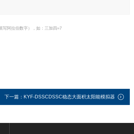
填写阿拉伯数字），如：三加四=7
下一篇：
KYF-DSSCDSSC稳态大面积太阳能模拟器