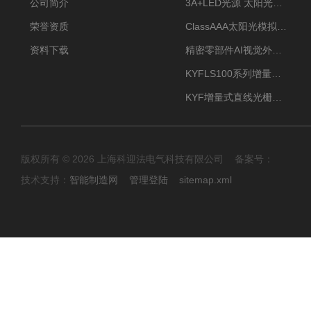
公司简介
3A+LED光源 太阳光模拟器
荣誉资质
ClassAAA太阳光模拟器LED光源
资料下载
精密零部件AI视觉外观检测
KYFLS100系列增量式直线光栅尺接插件插头12芯
KYF增量式直线光栅尺12芯航空插头
版权所有 © 2026 上海科迎法电气科技有限公司 备案号：
技术支持：
智能制造网
管理登陆
sitemap.xml