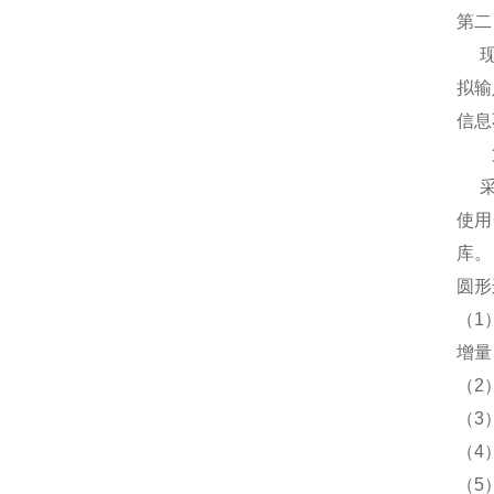
第二
现场
拟输
信息
第
使用
库。
圆形
（1
增量
（2
（3
（4
（5