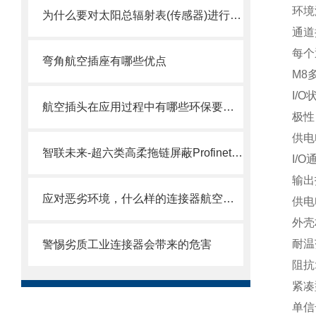
环境温
为什么要对太阳总辐射表(传感器)进行出厂检验
通道
每个
弯角航空插座有哪些优点
M8
I/
航空插头在应用过程中有哪些环保要求？
极性
供电电
智联未来-超六类高柔拖链屏蔽Profinet伺服通讯EtherCAT6A万兆成品连接线缆
I/O
输出
应对恶劣环境，什么样的连接器航空插座才好用？
供电电
外壳材
耐温范
警惕劣质工业连接器会带来的危害
阻抗
紧凑
单信