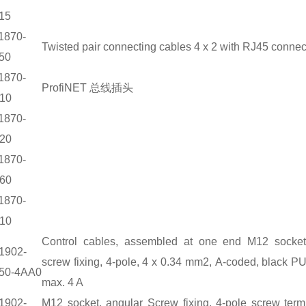
15
1870-
Twisted pair connecting cables 4 x 2 with RJ45 connec
50
1870-
ProfiNET 总线插头
10
1870-
20
1870-
60
1870-
10
Control cables, assembled at one end M12 socket,
1902-
screw fixing, 4-pole, 4 x 0.34 mm2, A-coded, black P
50-4AA0
max. 4 A
1902-
M12 socket, angular Screw fixing, 4-pole screw term