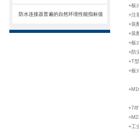
+板
防水连接器普遍的自然环境性能指标值
+注
+装
+装
+板
+防
+T
+板
+M
+7/
+M
+工