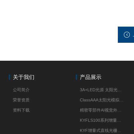
关于我们
产品展示
公司简介
3A+LED光源 太阳光模拟器
荣誉资质
ClassAAA太阳光模拟器LED光源
资料下载
精密零部件AI视觉外观检测
KYFLS100系列增量式直线光栅尺接插件插头12芯
KYF增量式直线光栅尺12芯航空插头