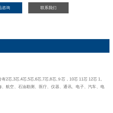
品咨询
联系我们
2芯,3芯,4芯,5芯,6芯,7芯,8芯,９芯，10芯 11芯 12芯 1。
海、航空、石油勘测、医疗、仪器、通讯、电子、汽车、电
。