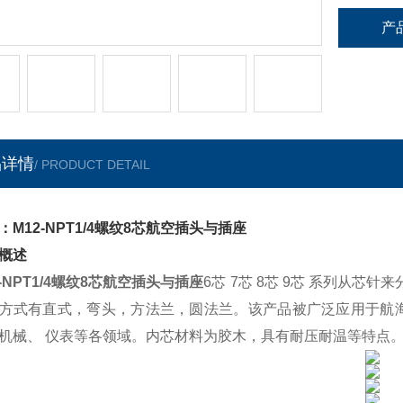
产
品详情
/ PRODUCT DETAIL
：M12-NPT1/4螺纹8芯航空插头与插座
概述
2-NPT1/4螺纹8芯航空插头与插座
6芯 7芯 8芯 9芯 系列从芯针来分有
方式有直式，弯头，方法兰，圆法兰。该产品被广泛应用于航
机械、 仪表等各领域。内芯材料为胶木，具有耐压耐温等特点