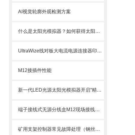
AI视觉轮廓外观检测方案
什么是太阳光模拟器？如何获得太阳光的模拟光源？
UltraWize线对板大电流电源连接器印刷电路插座头
M12接插件性能
新一代LED光源太阳光模拟器开启“精准、长寿命、可定制”的光伏测试新纪元
端子接线式无源分线盒M12现场接线式接插件
矿用支架控制器常见故障处理（钢丝编织护套连接器）