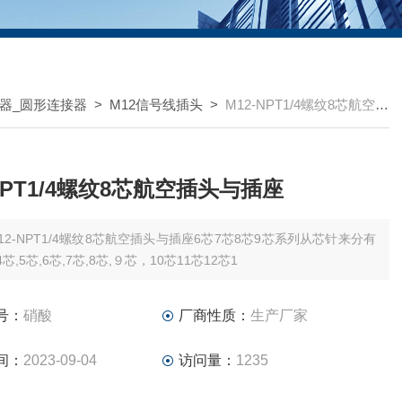
器_圆形连接器
>
M12信号线插头
>
M12-NPT1/4螺纹8芯航空插头与插座
-NPT1/4螺纹8芯航空插头与插座
12-NPT1/4螺纹8芯航空插头与插座6芯7芯8芯9芯系列从芯针来分有
4芯,5芯,6芯,7芯,8芯,９芯，10芯11芯12芯1
号：
硝酸
厂商性质：
生产厂家
间：
2023-09-04
访问量：
1235