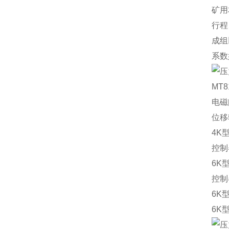
矿用
行程
成组
系数
电磁
位移
4K
控制
6
K
控制
6K
6K