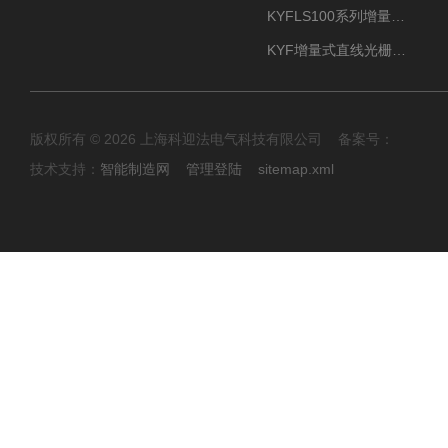
KYFLS100系列增量式直线光栅尺接插件插头12芯
KYF增量式直线光栅尺12芯航空插头
版权所有 © 2026 上海科迎法电气科技有限公司 备案号：
技术支持：
智能制造网
管理登陆
sitemap.xml