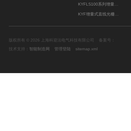
KYFLS100系列增量式直线光栅尺接插件插头12芯
KYF增量式直线光栅尺12芯航空插头
版权所有 © 2026 上海科迎法电气科技有限公司 备案号：
技术支持：
智能制造网
管理登陆
sitemap.xml