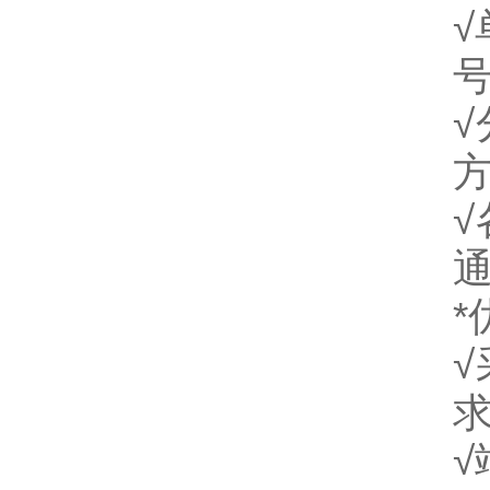
√
√
*