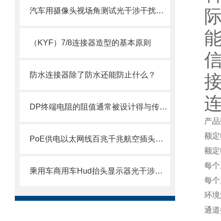
汽车用摄像头视场角测试光干涉干扰光源日光模拟器
能
（KYF）7/8连接器造型的基本原则
防水连接器除了防水还能防止什么？
DP终端电阻的阻值通常被设计得与传输线的特性阻抗相匹配
产品
额定电
PoE供电以太网线百兆千兆航空插头插座防水连接器接头选型指南
额定
每个
乘用车商用车Hud抬头显示器光干涉阳光倒灌太阳光模拟器
每个
环境温
通道