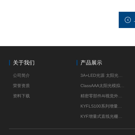
关于我们
产品展示
公司简介
3A+LED光源 太阳光模拟器
荣誉资质
ClassAAA太阳光模拟器LED光源
资料下载
精密零部件AI视觉外观检测
KYFLS100系列增量式直线光栅尺接插件插头12芯
KYF增量式直线光栅尺12芯航空插头