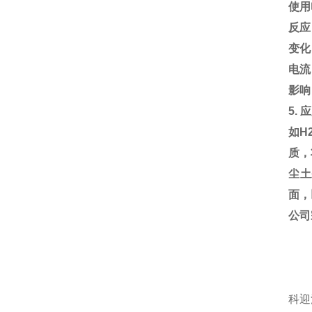
使用
反应
变化
电流
影响
5.
如H
质，
尘土
面，
公司
科迎