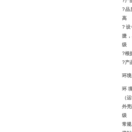
?
产
?
品
高
?
设
捷，
级
?
根
?
产
环境
环
（运
外壳
级
常规