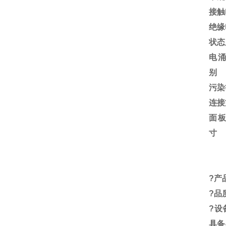
接触
绝缘
状态
电
别
污染
连接
面
寸
?
产
?
品
?
设
具备