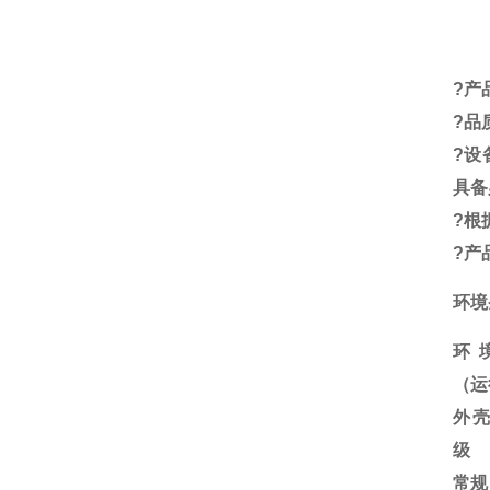
?
产
?
品
?
设
具备
?
根
?
产
环境
环
（运
外
级
常规