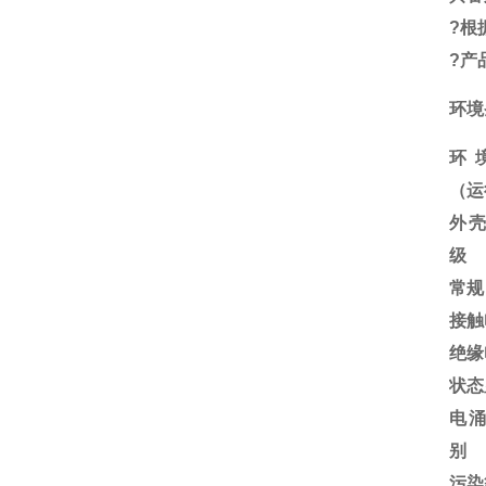
?
根
?
产
环境
环
（运
外
级
常规
接触
绝缘
状态
电
别
污染