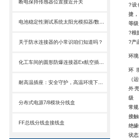
断电保持传感器位置接近开关
?
设
捷，
电池稳定性测试系统太阳光模拟器/数字源表/测试软件
等级
?
根
关于防水连接器的小常识咱们知道吗？
?
产
环境
化工车间的圆形防爆连接器Ex航空插头插座如何选
环
（运
耐高温插座：安全守护，高温环境下的用电保障
外
级
分布式电源7/8模块分线盒
常规
接触
FF总线分线盒接线盒
绝缘
状态