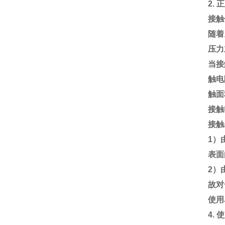
2.
正
接触
随着
压力
当接
触电
触面
接触
接触
1）
表面
2）
故对
使用
4.
使