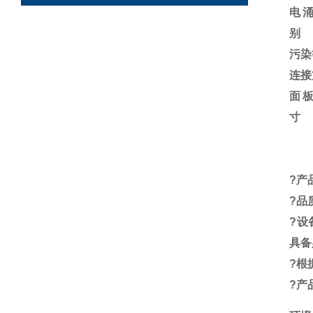
电
别
污染
连接
面
寸
?
产
?
品
?
设
具备
?
根
?
产