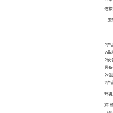
连接
安
?
产
?
品
?
设
具备
?
根
?
产
环境
环
（运