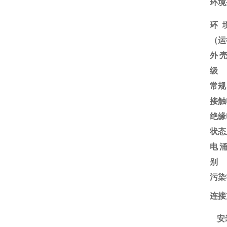
环境
环
（运
外
级
常规
接触
绝缘
状态
电
别
污染
连接
安