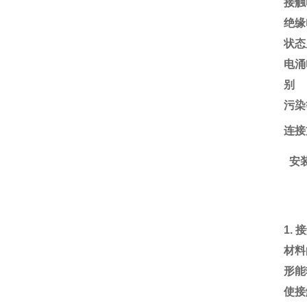
接触
绝缘
状态
电涌
别
污染
连接
安
1.
接
材料
形能
使接