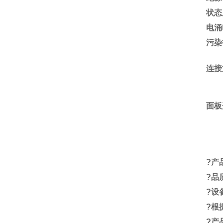
状态
电涌
污染
连接
面板
?
产
?
品
?
设
?
根
?
产