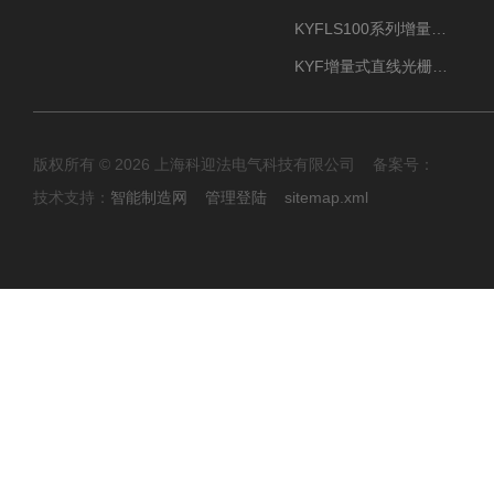
KYFLS100系列增量式直线光栅尺接插件插头12芯
KYF增量式直线光栅尺12芯航空插头
版权所有 © 2026 上海科迎法电气科技有限公司 备案号：
技术支持：
智能制造网
管理登陆
sitemap.xml