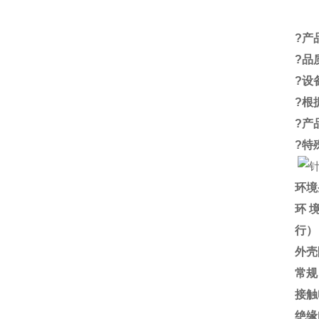
?
产
?
品
?
设
?
根
?
产
?
特
环境
环
行）
外壳
常规
接触
绝缘