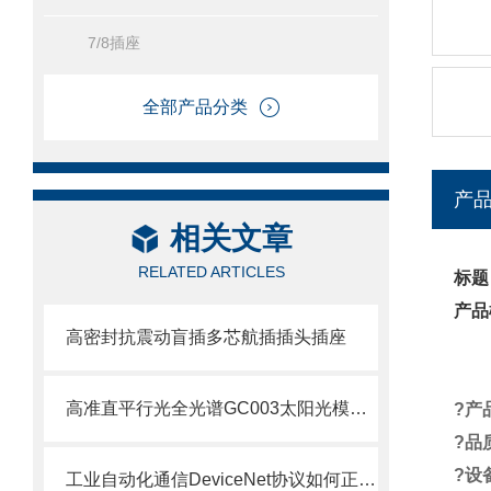
7/8插座
全部产品分类
产
相关文章
RELATED ARTICLES
标题
产品
高密封抗震动盲插多芯航插插头插座
高准直平行光全光谱GC003太阳光模拟器赋能光伏与材料研发全场景
?
产
?
品
?
设
工业自动化通信DeviceNet协议如何正确选择防水航空插头插座