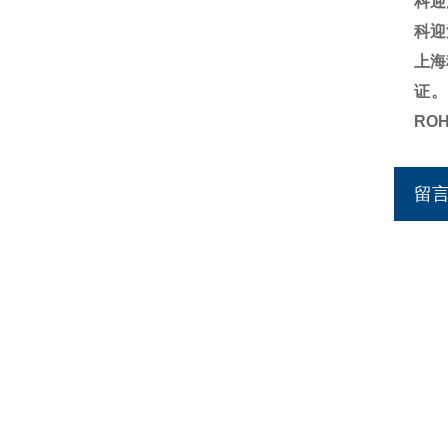
科迎
科迎
上海
证。
RO
留