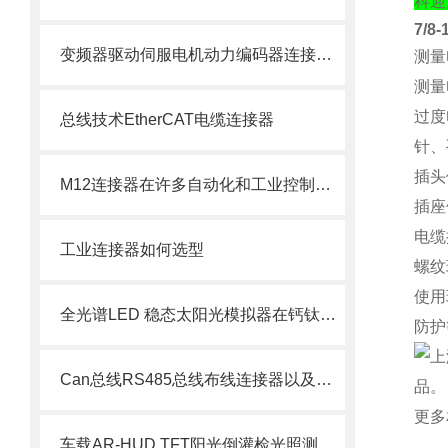
科迎
7/8
变频器驱动伺服电机动力编码器连接线束
测量
测量
过度
总线技术EtherCAT电缆连接器
针、
插
M12连接器在许多自动化和工业控制应用中得到广泛应用
插
电缆
工业连接器如何选型
螺
使用
全光谱LED 稳态太阳光模拟器在钙钛矿光伏材料检测中的意义
防护
Can总线RS485总线布线连接器以及航空插头定义
更多
车载AR-HUD TFT阳光倒灌检光照测设备决方案