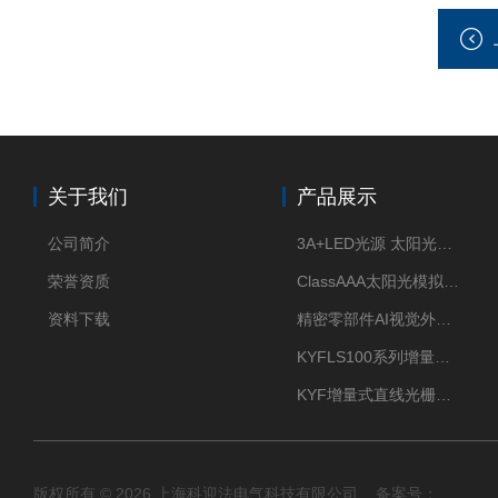
关于我们
产品展示
公司简介
3A+LED光源 太阳光模拟器
荣誉资质
ClassAAA太阳光模拟器LED光源
资料下载
精密零部件AI视觉外观检测
KYFLS100系列增量式直线光栅尺接插件插头12芯
KYF增量式直线光栅尺12芯航空插头
版权所有 © 2026 上海科迎法电气科技有限公司 备案号：