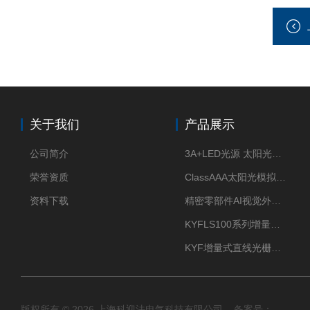
关于我们
产品展示
公司简介
3A+LED光源 太阳光模拟器
荣誉资质
ClassAAA太阳光模拟器LED光源
资料下载
精密零部件AI视觉外观检测
KYFLS100系列增量式直线光栅尺接插件插头12芯
KYF增量式直线光栅尺12芯航空插头
版权所有 © 2026 上海科迎法电气科技有限公司 备案号：