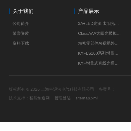
关于我们
产品展示
公司简介
3A+LED光源 太阳光模拟器
荣誉资质
ClassAAA太阳光模拟器LED光源
资料下载
精密零部件AI视觉外观检测
KYFLS100系列增量式直线光栅尺接插件插头12芯
KYF增量式直线光栅尺12芯航空插头
版权所有 © 2026 上海科迎法电气科技有限公司 备案号：
技术支持：
智能制造网
管理登陆
sitemap.xml