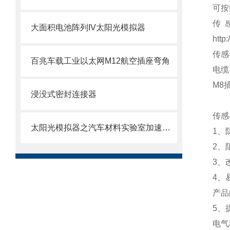
可按
传
大面积电池阵列IV太阳光模拟器
http
传感
百兆车载工业以太网M12航空插座弯角
电缆
M8
浸没式密封连接器
传感
太阳光模拟器之汽车材料实验室加速暴露
1
、
2
、
3
、
4
、
产品
5
、
电气