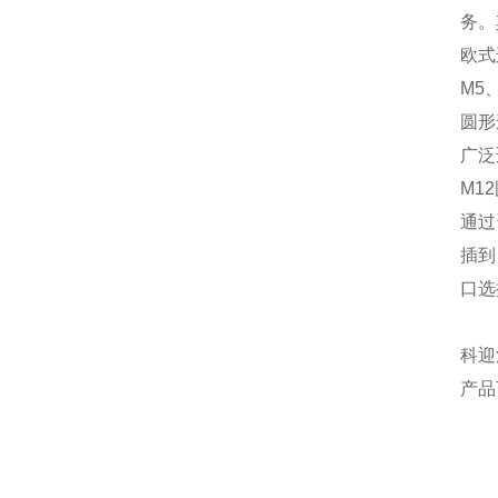
务。
欧式
M5
圆形
广泛
M1
通过
插到
口选
科迎
产品可