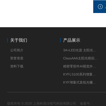
关于我们
产品展示
公司简介
3A+LED光源 太阳光模拟器
荣誉资质
ClassAAA太阳光模拟器LED光源
资料下载
精密零部件AI视觉外观检测
KYFLS100系列增量式直线光栅尺接插件插头12芯
KYF增量式直线光栅尺12芯航空插头
版权所有 © 2026 上海科迎法电气科技有限公司 备案号：