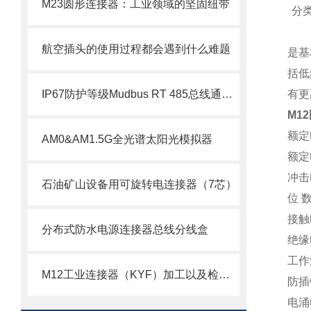
M23圆形连接器：工业领域的坚固纽带
分
航空插头的使用过程都会遇到什么难题
是基
括低
IP67防护等级Mudbus RT 485总线通信模块分线盒
有更
M1
额定
AM0&AM1.5G全光谱太阳光模拟器
额定
冲击
石油矿山设备用可旋转电连接器（7芯）
位 
接触
分布式防水电源连接器总线分线盒
绝缘
工作
M12工业连接器（KYF）加工以及检测工艺
防插
电涌