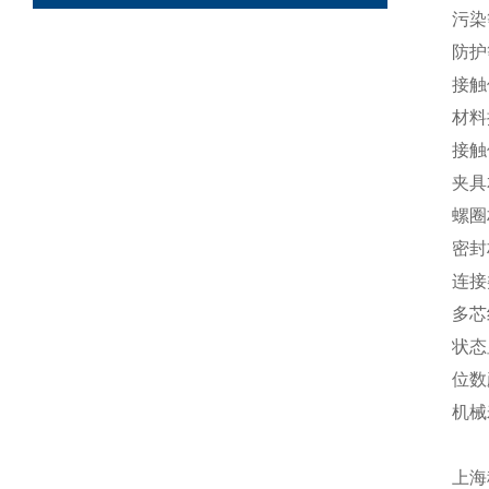
污染
防护
接触
材料
接触
夹具
螺圈
密封
连接
多芯
状态
位数
机械
上海