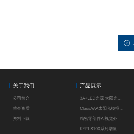
关于我们
产品展示
公司简介
3A+LED光源 太阳光模拟器
荣誉资质
ClassAAA太阳光模拟器LED光源
资料下载
精密零部件AI视觉外观检测
KYFLS100系列增量式直线光栅尺接插件插头12芯