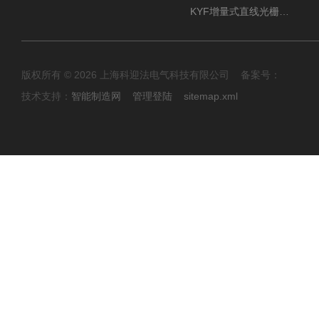
KYF增量式直线光栅尺12芯航空插头
版权所有 © 2026 上海科迎法电气科技有限公司 备案号：
技术支持：
智能制造网
管理登陆
sitemap.xml