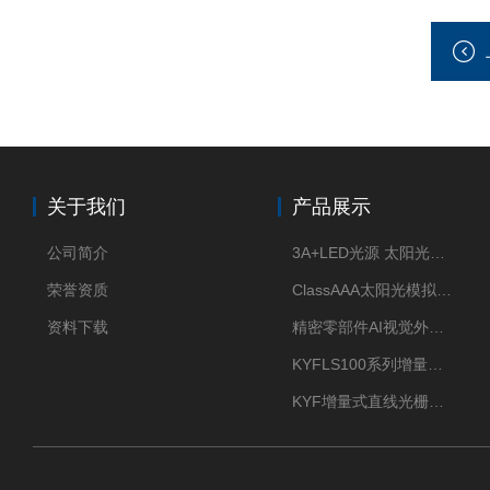
关于我们
产品展示
公司简介
3A+LED光源 太阳光模拟器
荣誉资质
ClassAAA太阳光模拟器LED光源
资料下载
精密零部件AI视觉外观检测
KYFLS100系列增量式直线光栅尺接插件插头12芯
KYF增量式直线光栅尺12芯航空插头