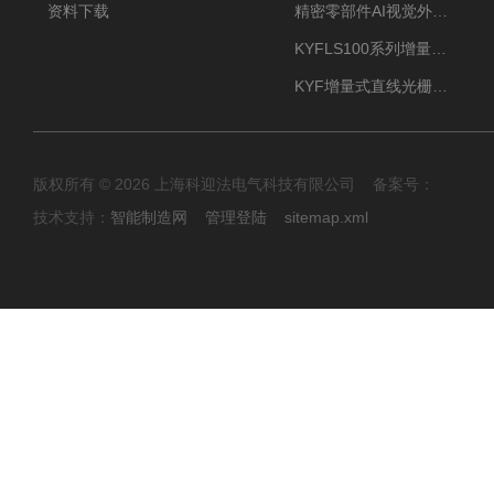
资料下载
精密零部件AI视觉外观检测
KYFLS100系列增量式直线光栅尺接插件插头12芯
KYF增量式直线光栅尺12芯航空插头
版权所有 © 2026 上海科迎法电气科技有限公司 备案号：
技术支持：
智能制造网
管理登陆
sitemap.xml