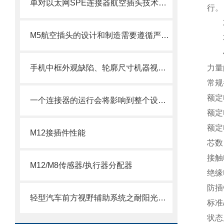
单对以太网SPE连接器航空插头技术手册
行。
M5航空插头的设计和制造需要遵循严格的标准和规范
手机中框外观缺陷、轮廓尺寸机器视觉和条码解决方案
力量
常规
额定
一个连接器的运行会将影响到整个设备的功能
额定
额定
M12接插件性能
芯数
接触
M12/M8传感器/执行器分配器
绝缘
防插
轻型汽车前方视野辅助系统之耐阳光倒灌杂散光太阳光辐射模拟器
标准
状态