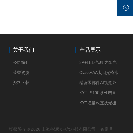
关于我们
产品展示
公司简介
3A+LED光源 太阳光模拟器
荣誉资质
ClassAAA太阳光模拟器LED光源
资料下载
精密零部件AI视觉外观检测
KYFLS100系列增量式直线光栅尺接插件插头12芯
KYF增量式直线光栅尺12芯航空插头
版权所有 © 2026 上海科迎法电气科技有限公司 备案号：