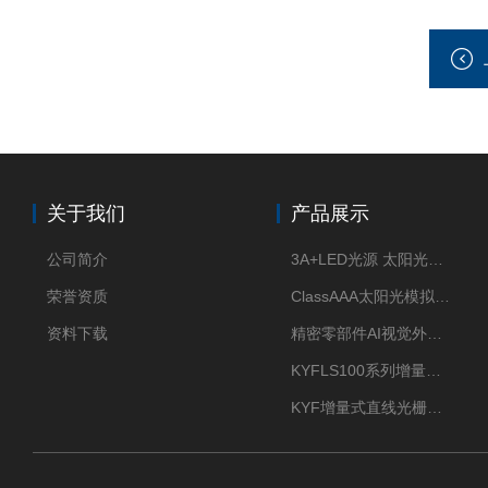
关于我们
产品展示
公司简介
3A+LED光源 太阳光模拟器
荣誉资质
ClassAAA太阳光模拟器LED光源
资料下载
精密零部件AI视觉外观检测
KYFLS100系列增量式直线光栅尺接插件插头12芯
KYF增量式直线光栅尺12芯航空插头