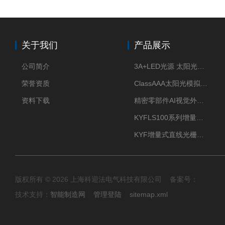
关于我们
产品展示
公司简介
3A+LED光源 太阳光模拟器
荣誉资质
ClassAAA太阳光模拟器LED光源
资料下载
精密零部件AI视觉外观检测
KYFLS100系列增量式直线光栅尺接插件插头12芯
KYF增量式直线光栅尺12芯航空插头
版权所有 © 2026 上海科迎法电气科技有限公司 备案号：
技术支持：
智能制造网
管理登陆
sitemap.xml