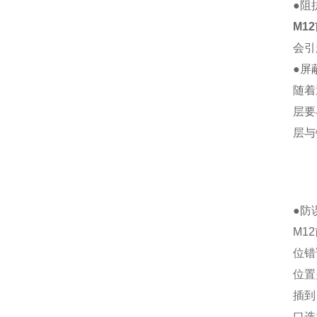
●阻
M1
会引
●屏
随着
层要
层与
●防
M1
位错
位置
插到
口选