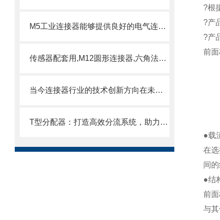
?根
?产
M5工业连接器能够提供良好的电气连接性能和插拔力
?产
前面
传感器配套用,M12圆形连接器,六角法兰,面板下M16, 灌胶带线插座
当今连接器行业的技术创新方向在未来有哪些？
T型分配器：打造高效分流系统，助力企业提升生产效率与质量！
●载
在选
间的
●结
前面
与其