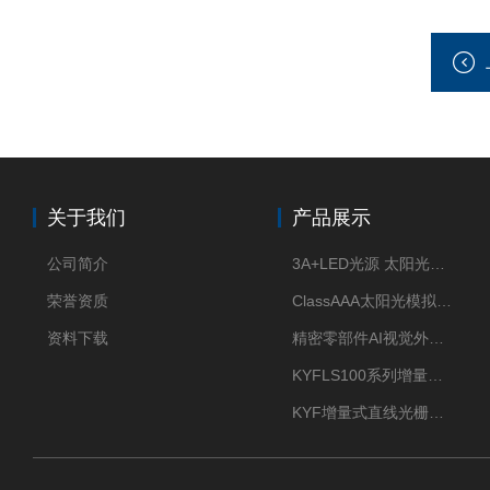
关于我们
产品展示
公司简介
3A+LED光源 太阳光模拟器
荣誉资质
ClassAAA太阳光模拟器LED光源
资料下载
精密零部件AI视觉外观检测
KYFLS100系列增量式直线光栅尺接插件插头12芯
KYF增量式直线光栅尺12芯航空插头