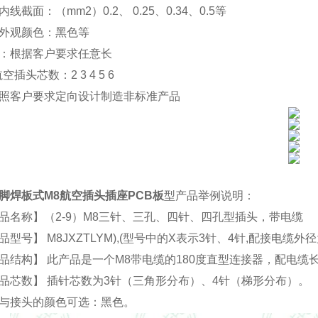
内线截面：（mm2）0.
2
、 0.
2
5、
0.34、
0.5等
外观颜色：黑色等
：根据客户要求任意长
航空插头
芯数：2 3 4 5 6
照客户要求定向设计制造非标准产品
脚焊板式M8航空插头插座PCB板
型产品举例说明：
品名称】（2-9）M8三针、三孔、四针、四孔型插
头，带电缆
品型号】 M8JXZTLYM),(型号中的X表示3针、4针,配接电缆外径
品结构】 此产品是一个M8带电缆的180度直型连接器，配电缆
品芯数】 插针芯数为3针（三角形分布）、4针（梯形分布）。
与接头的颜色可选：黑色。