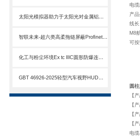
电缆
产品
太阳光模拟器助力于太阳光对金属铝靶材影响
线长
M8
智联未来-超六类高柔拖链屏蔽Profinet伺服通讯EtherCAT6A万兆成品连接线缆
可按
化工与粉尘环境Ex tc IIIC圆形防爆连接器4针5孔6芯航空插头
GBT 46926-2025轻型汽车视野HUD阳光倒灌实验平行光源
圆柱
【产
【产
【产
【产
电缆