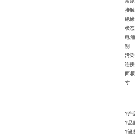
常规
接触
绝缘
状态
电
别
污染
连接
面
寸
?
产
?
品
?
设