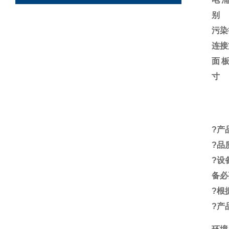
别
污染
连接
面
寸
?
产
?
品
?
设
备必
?
根
?
产