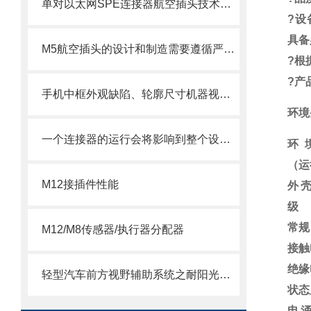
单对以太网SPE连接器航空插头技术手册
?
设
具备
M5航空插头的设计和制造需要遵循严格的标准和规范
?
根
?
产
手机中框外观缺陷、轮廓尺寸机器视觉和条码解决方案
环境
一个连接器的运行会将影响到整个设备的功能
环
（运
M12接插件性能
外
级
常规
M12/M8传感器/执行器分配器
接触
绝缘
轻型汽车前方视野辅助系统之耐阳光倒灌杂散光太阳光辐射模拟器
状态
电