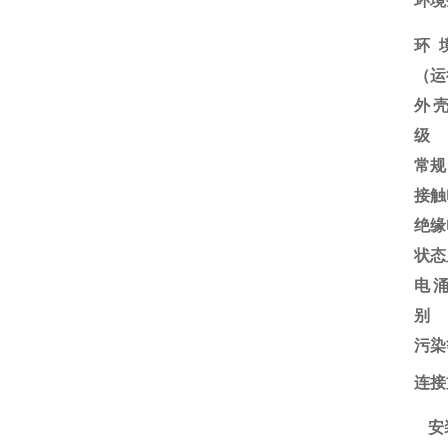
环境
环
（运
外
级
常规
接触
绝缘
状态
电
别
污染
连接
安