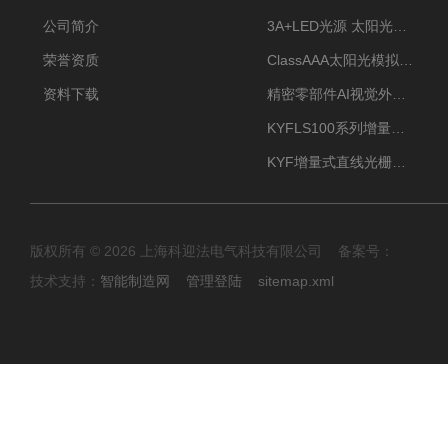
公司简介
3A+LED光源 太阳光模拟器
荣誉资质
ClassAAA太阳光模拟器LED光源
资料下载
精密零部件AI视觉外观检测
KYFLS100系列增量式直线光栅尺接插件插头12芯
KYF增量式直线光栅尺12芯航空插头
版权所有 © 2026 上海科迎法电气科技有限公司 备案号：
技术支持：
智能制造网
管理登陆
sitemap.xml