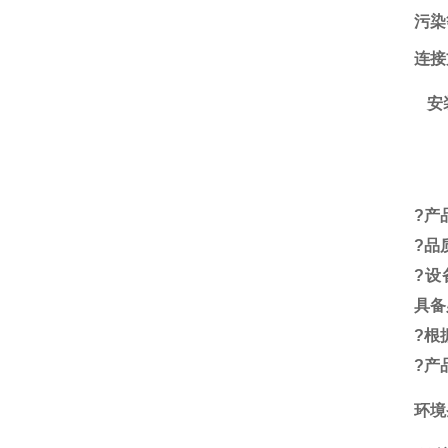
污染
连接
安
?
产
?
品
?
设
具备
?
根
?
产
环境