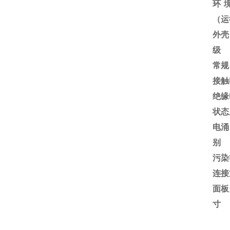
环
（运
外壳
级
常规
接触
绝缘
状态
电涌
别
污染
连接
面板
寸