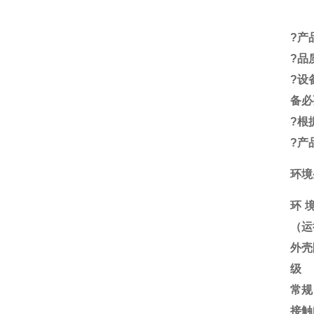
?
产
?
品
?
设
备必
?
根
?
产
环境
环
（运
外壳
级
常规
接触