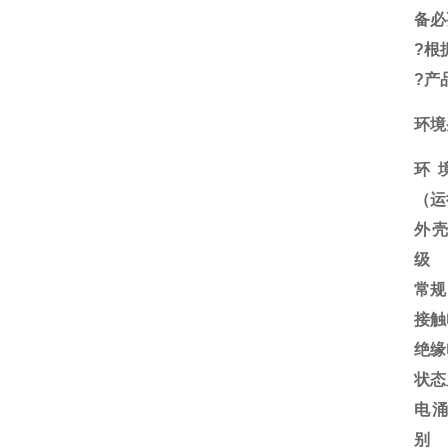
备必
?
根
?
产
环境
环
（运
外
级
常规
接触
绝缘
状态
电
别