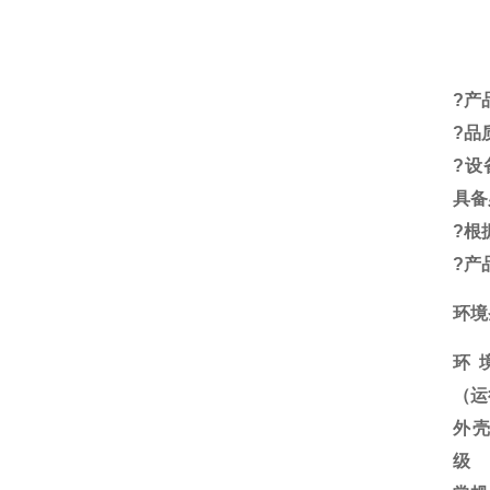
?
产
?
品
?
设
具备
?
根
?
产
环境
环
（运
外
级