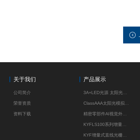
关于我们
产品展示
公司简介
3A+LED光源 太阳光模拟器
荣誉资质
ClassAAA太阳光模拟器LED光源
资料下载
精密零部件AI视觉外观检测
KYFLS100系列增量式直线光栅尺接插件插头12芯
KYF增量式直线光栅尺12芯航空插头