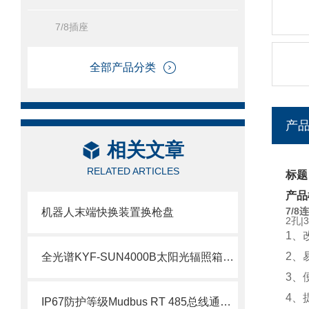
7/8插座
全部产品分类
产
相关文章
RELATED ARTICLES
标题
产品
7/
机器人末端快换装置换枪盘
2孔|
1、
2、
全光谱KYF-SUN4000B太阳光辐照箱氙灯老化试验箱
3、
4、
IP67防护等级Mudbus RT 485总线通信模块分线盒