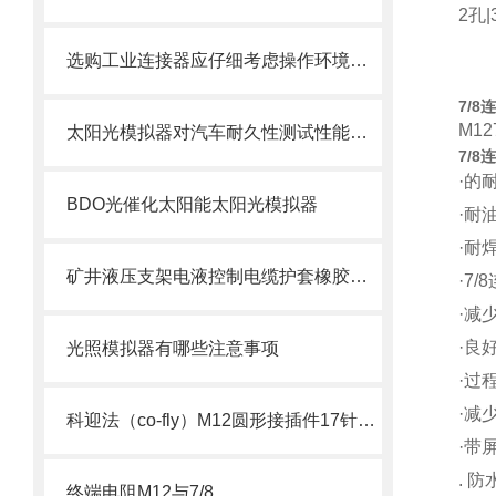
2孔
选购工业连接器应仔细考虑操作环境的各个方面
7/
M12
太阳光模拟器对汽车耐久性测试性能意义
7/
·的
BDO光催化太阳能太阳光模拟器
·耐
·耐
矿井液压支架电液控制电缆护套橡胶连接器
·7
·减
·良
光照模拟器有哪些注意事项
·过
·减
科迎法（co-fly）M12圆形接插件17针17孔新品
·带
. 防
终端电阻M12与7/8