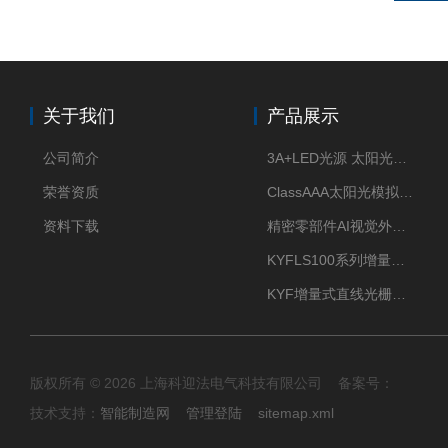
关于我们
产品展示
公司简介
3A+LED光源 太阳光模拟器
荣誉资质
ClassAAA太阳光模拟器LED光源
资料下载
精密零部件AI视觉外观检测
KYFLS100系列增量式直线光栅尺接插件插头12芯
KYF增量式直线光栅尺12芯航空插头
版权所有 © 2026 上海科迎法电气科技有限公司 备案号：
技术支持：
智能制造网
管理登陆
sitemap.xml