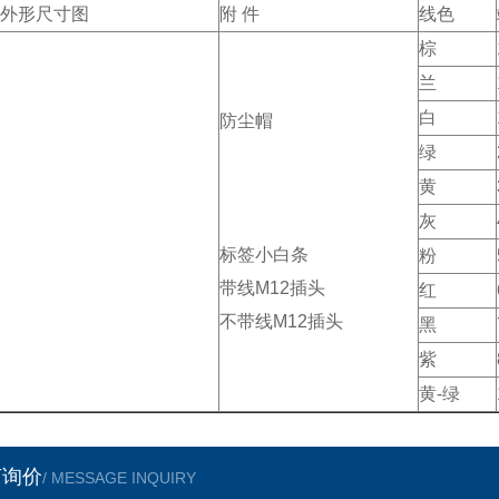
外形尺寸图
附 件
线色
棕
兰
白
防尘帽
绿
黄
灰
标签小白条
粉
带线M12插头
红
不带线M12插头
黑
紫
黄-绿
言询价
/ MESSAGE INQUIRY