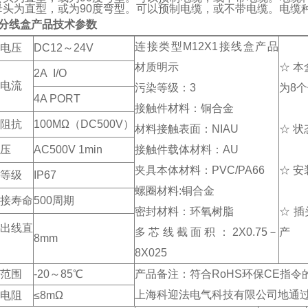
母头为直型，或为90度弯型。可以预制电缆，或不带电缆。电缆种
2分线盒
产品技术参数
连接类型M12X1接线盒产品
电压
DC12～24V
材质明示
☆ 
2A I/O
电流
污染等级：3
为8
4A PORT
接触件材料：铜合金
阻抗
100MΩ（DC500V）
材料接触表面：NIAU
☆ 
压
AC500V 1min
接触件载体材料：AU
夹具本体材料：PVC/PA66
☆ 
等级
IP67
螺圈材料:铜合金
接寿命
500周期
密封材料：环氧树脂
☆ 
出线直
多芯线截面积：2X0.75－
产
8mm
8X025
范围
-20～85℃
产品备注：符合RoHS环保CE指令
上海科迎法电气科技有限公司地通过了
电阻
≤8mΩ