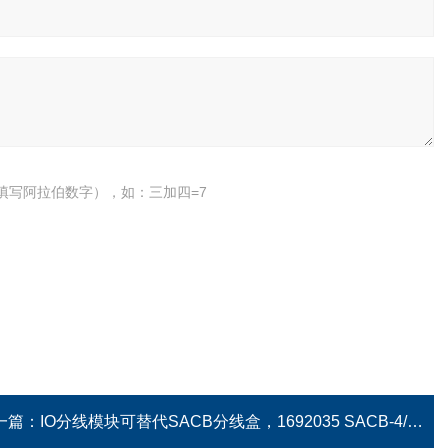
填写阿拉伯数字），如：三加四=7
一篇：
IO分线模块可替代SACB分线盒，1692035 SACB-4/8-SC