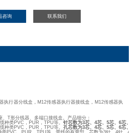
品咨询
联系我们
感器执行器分线盒，M12传感器执行器接线盒，M12传感器执
插座、T形分线器、多端口接线盒。产品细分：
种类PVC，PUR，TPU等。
针芯数为3芯、4芯、5芯、6芯、
种类PVC，PUR，TPU等。
孔芯数为3芯、4芯、5芯、6芯、7
类PVC，PUR，TPU等。带线的有弯型。芯数为3针、4针。