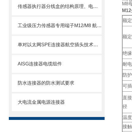
M8
传感器执行器分线盒的结构原理、电气接口定义与现场总线集成方式详解
M1
额定
工业级压力传感器专用端子M12/M8 航空插头插座端子：精准连接，可靠传输
额定
单对以太网SPE连接器航空插头技术手册
绝缘
AISG连接器电缆组件
耐电
防护
防水连接器的防水测试要求
可插
直接
大电流金属电源连接器
径
温度
接触