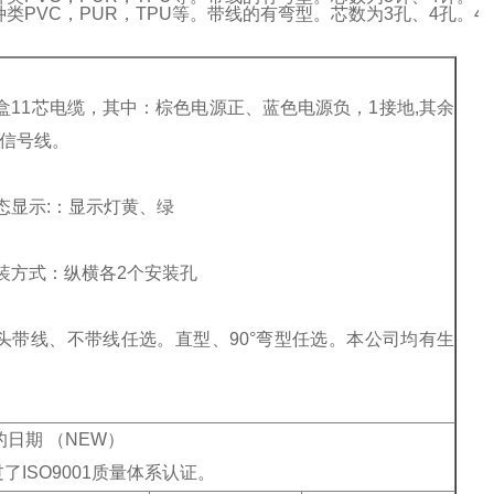
类PVC，PUR，TPU等。带线的有弯型。芯数为3孔、4孔。
本盒11芯电缆，其中：棕色电源正、蓝色电源负，1接地,其余
个信号线。
状态显示:：显示灯黄、绿
安装方式：纵横各2个安装孔
插头带线、不带线任选。直型、90°弯型任选。本公司均有生
的日期 （NEW）
ISO9001质量体系认证。