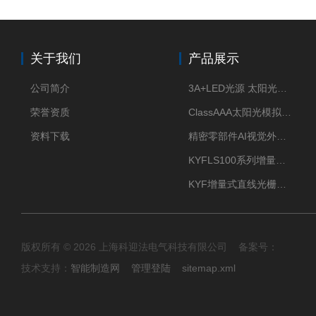
关于我们
产品展示
公司简介
3A+LED光源 太阳光模拟器
荣誉资质
ClassAAA太阳光模拟器LED光源
资料下载
精密零部件AI视觉外观检测
KYFLS100系列增量式直线光栅尺接插件插头12芯
KYF增量式直线光栅尺12芯航空插头
版权所有 © 2026 上海科迎法电气科技有限公司 备案号：
技术支持：
智能制造网
管理登陆
sitemap.xml