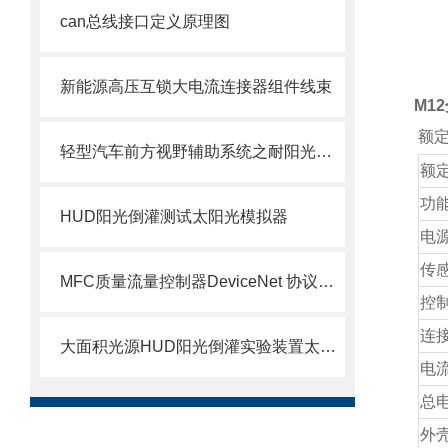
can总线接口定义原理图
新能源高压互锁大电流连接器组件线束
M1
额定
轻型汽车前方视野辅助系统之耐阳光倒灌杂散光太阳光辐射模拟器
额
功
HUD阳光倒灌测试太阳光模拟器
电
传
MFC质量流量控制器DeviceNet 协议现场布线解决方案
控
连
大面积光源HUD阳光倒灌实验装置太阳光模拟器
电
总
外