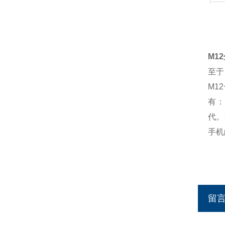
防
环
M1
至于
M1
有：
代。
手机
留