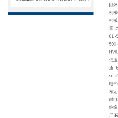
阻燃
机械
机械
震 动
81~
500
HV
低压
通
src=
电气
额定
耐电
绝缘
屏 