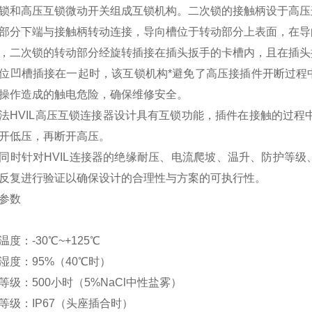
锁和高压互锁微动开关组成互锁机构。二次锁的接触柄设于高压
部分下端与接触柄转动连接，导向槽位于转动部分上表面，在导
，二次锁的转动部分经旋转插接在插头扳手的卡槽内，且在插头
位凹槽插接在一起时，该互锁机构*避免了高压接插件开断过程
操作造成的触电危险，确保维修安全。
法
HVIL高压互锁连接器设计具有互锁功能，插件在接触的过程
开低压，再断开高压。
同时针对HVIL连接器的绝缘耐压、电流爬坡、温升、防护等
反复进行验证以确保设计的合理性与方案的可执行性。
参数
温度：-30℃~+125℃
湿度：95%（40℃时）
等级：500小时（5%NaCl中性盐雾）
等级：IP67（头座插合时）