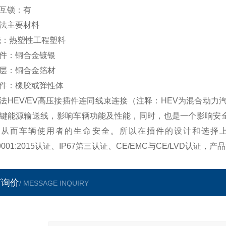
互锁：有
法
主要材料
壳：热塑性工程塑料
件：铜合金镀银
层：铜合金箔材
件：橡胶或弹性体
法
HEV/EV高压接插件连同线束连接（注释：HEV为混合动
键能源输送线，影响车辆功能及性能，同时，也是一个影响安
，从而车辆使用者的生命安全。所以在插件的设计和选择
O9001:2015认证、IP67第三认证、CE/EMC与CE/LVD认证
言询价
/ MESSAGE INQUIRY