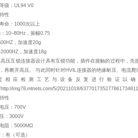
等级：UL94 V0
特性
寿命：1000次以上
：10~80Hz，振幅0.75
500HZ，加速度20g
~2000HZ，加速度18g
IL高压互锁连接器设计具有互锁功能，插件在接触的过程中，先
，再断开高压。 与此同时针对HVIL连接器的绝缘耐压、电流
过相应检测工艺与设备反复进行验证以确
"http://img78.mtnets.com/5/20211018/637701735277861734811.j
特性
电压：700V
压：3000V
电阻：5000MΩ
蔽：有（可选）