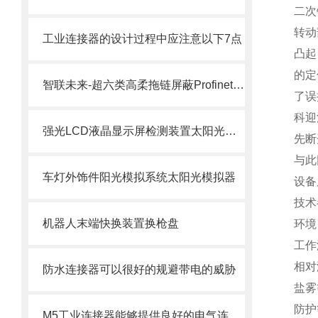
二次
转动
工业连接器的设计过程中应注意以下7点
凸起
的定
智联未来-超六类高柔拖链屏蔽Profinet伺服通讯EtherCAT6A万兆成品连接线缆
了误
科迎
强光LCD液晶显示屏检测装置太阳光模拟器系统
先断
与此
车灯外饰件阳光模拟系统太阳光模拟器
设备
技术
机器人末端快换装置换枪盘
环境
工作
相对
防水连接器可以很好的规避带电的威胁
盐雾
防护
M5工业连接器能够提供良好的电气连接性能和插拔力