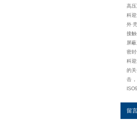
高压
科迎
外 
接触
屏蔽
密封
科迎
的关
击
IS
留