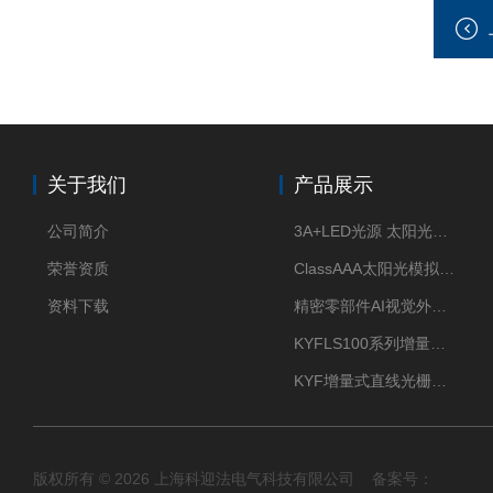
关于我们
产品展示
公司简介
3A+LED光源 太阳光模拟器
荣誉资质
ClassAAA太阳光模拟器LED光源
资料下载
精密零部件AI视觉外观检测
KYFLS100系列增量式直线光栅尺接插件插头12芯
KYF增量式直线光栅尺12芯航空插头
版权所有 © 2026 上海科迎法电气科技有限公司 备案号：