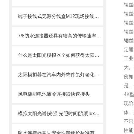
钢丝编
钢丝编
端子接线式无源分线盒M12现场接线式接插件
钢丝编
钢丝编
7/8防水连接器还具有较高的传输速率和稳定的信号质量
钢丝
定通
什么是太阳光模拟器？如何获得太阳光的模拟光源？
工业
大。
太阳模拟器在汽车内外饰件氙灯老化试验作用
例如
是，
风电储能电池液冷连接器快速接头
4K
现阶
体，
模拟太阳光谱|光强|光照时间|流明lux设备太阳光模拟器
不只
性能
防水连接器常见安全性能评价标准有哪些？