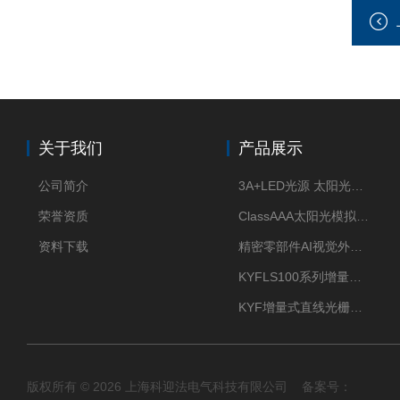
关于我们
产品展示
公司简介
3A+LED光源 太阳光模拟器
荣誉资质
ClassAAA太阳光模拟器LED光源
资料下载
精密零部件AI视觉外观检测
KYFLS100系列增量式直线光栅尺接插件插头12芯
KYF增量式直线光栅尺12芯航空插头
版权所有 © 2026 上海科迎法电气科技有限公司 备案号：