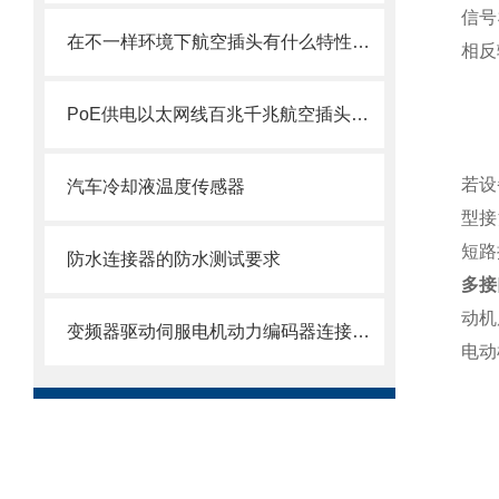
信号
在不一样环境下航空插头有什么特性规定？
相反
PoE供电以太网线百兆千兆航空插头插座防水连接器接头选型指南
若设
汽车冷却液温度传感器
型接
短路
防水连接器的防水测试要求
多接
动机
变频器驱动伺服电机动力编码器连接线束
电动