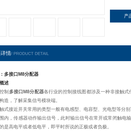
产
品详情
/ PRODUCT DETAIL
：多接口M8分配器
概述
C控制
多接口M8分配器
各行业的控制接线图都涉及一种非接触式
构造，了解采集信号模块端。
触式接近开关常用的类型一般有电感型、电容型、光电型等分别
围内，传感器动作输出信号，此时输出信号在常开或常闭触电输出
的是高电平或者低电平，即平时所说的正极或者负极。