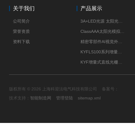
关于我们
产品展示
公司简介
3A+LED光源 太阳光模拟器
荣誉资质
ClassAAA太阳光模拟器LED光源
资料下载
精密零部件AI视觉外观检测
KYFLS100系列增量式直线光栅尺接插件插头12芯
KYF增量式直线光栅尺12芯航空插头
版权所有 © 2026 上海科迎法电气科技有限公司 备案号：
技术支持：
智能制造网
管理登陆
sitemap.xml